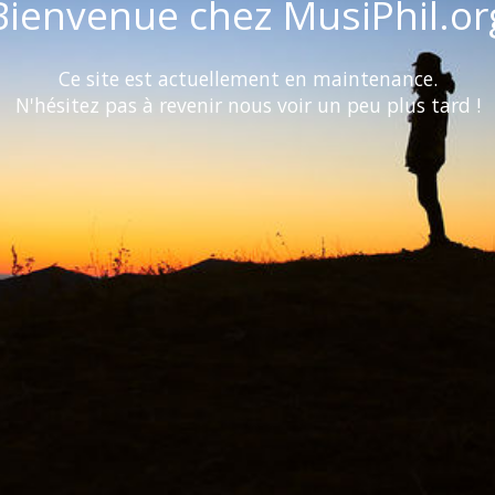
Bienvenue chez MusiPhil.or
Ce site est actuellement en maintenance.
N'hésitez pas à revenir nous voir un peu plus tard !